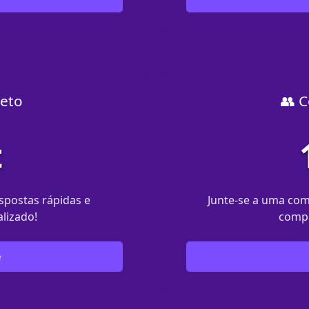
reto
👥 
t
espostas rápidas e
Junte-se a uma com
lizado!
compa
e