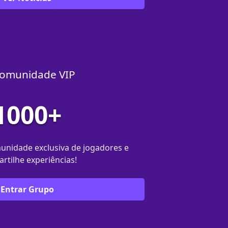
Comunidade VIP
1000+
unidade exclusiva de jogadores e
rtilhe experiências!
Entrar Grupo