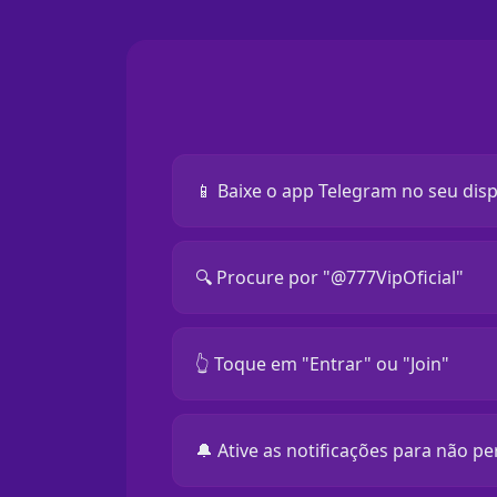
📱 Baixe o app Telegram no seu disp
🔍 Procure por "@777VipOficial"
👆 Toque em "Entrar" ou "Join"
🔔 Ative as notificações para não p