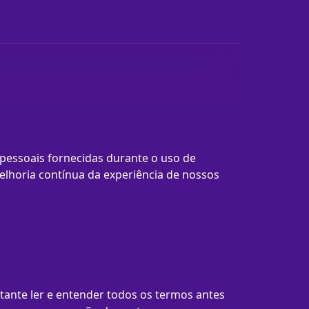
pessoais fornecidas durante o uso de
elhoria contínua da experiência de nossos
tante ler e entender todos os termos antes