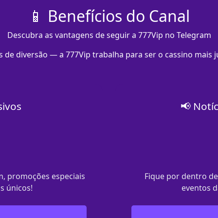
📱 Benefícios do Canal
Descubra as vantagens de seguir a 777Vip no Telegram
 de diversão — a 777Vip trabalha para ser o cassino mais ju
sivos
📢 Notí
m, promoções especiais
Fique por dentro d
s únicos!
eventos d