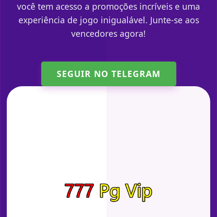
você tem acesso a promoções incríveis e uma
experiência de jogo inigualável. Junte-se aos
vencedores agora!
SEGUIR NO TELEGRAM