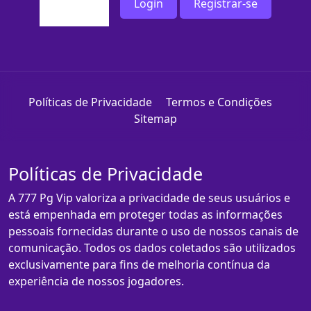
Login
Registrar-se
Políticas de Privacidade
Termos e Condições
Sitemap
Políticas de Privacidade
A 777 Pg Vip valoriza a privacidade de seus usuários e
está empenhada em proteger todas as informações
pessoais fornecidas durante o uso de nossos canais de
comunicação. Todos os dados coletados são utilizados
exclusivamente para fins de melhoria contínua da
experiência de nossos jogadores.