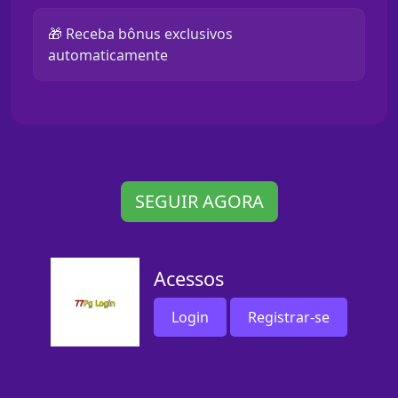
🎁 Receba bônus exclusivos
automaticamente
SEGUIR AGORA
Acessos
Login
Registrar-se