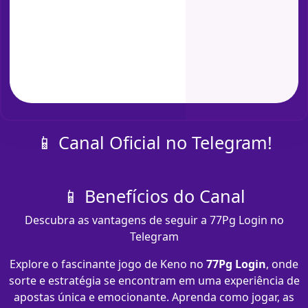
📱 Canal Oficial no Telegram!
📱 Benefícios do Canal
Descubra as vantagens de seguir a 77Pg Login no
Telegram
Explore o fascinante jogo de Keno no
77Pg Login
, onde
sorte e estratégia se encontram em uma experiência de
apostas única e emocionante. Aprenda como jogar, as