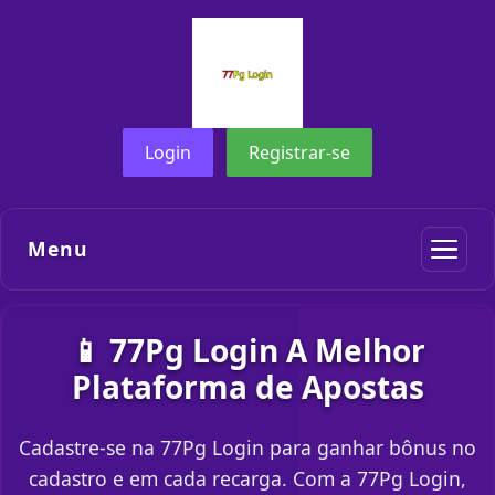
Login
Registrar-se
Menu
📱 77Pg Login A Melhor
Plataforma de Apostas
Cadastre-se na 77Pg Login para ganhar bônus no
cadastro e em cada recarga. Com a 77Pg Login,