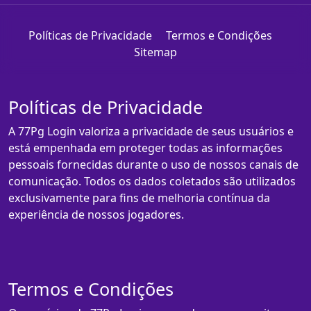
Políticas de Privacidade
Termos e Condições
Sitemap
Políticas de Privacidade
A 77Pg Login valoriza a privacidade de seus usuários e
está empenhada em proteger todas as informações
pessoais fornecidas durante o uso de nossos canais de
comunicação. Todos os dados coletados são utilizados
exclusivamente para fins de melhoria contínua da
experiência de nossos jogadores.
Termos e Condições