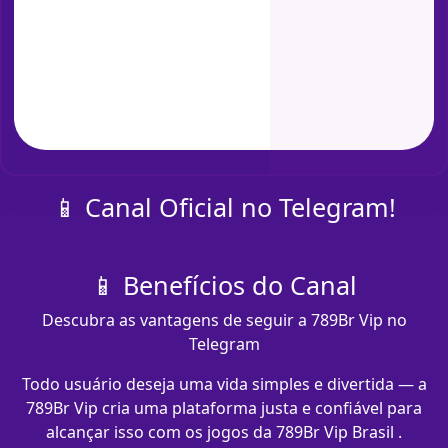
📱 Canal Oficial no Telegram!
📱 Benefícios do Canal
Descubra as vantagens de seguir a 789Br Vip no
Telegram
Todo usuário deseja uma vida simples e divertida — a
789Br Vip cria uma plataforma justa e confiável para
alcançar isso com os jogos da 789Br Vip Brasil .