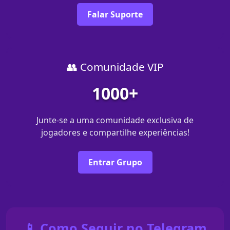
Falar Suporte
👥 Comunidade VIP
1000+
Junte-se a uma comunidade exclusiva de
jogadores e compartilhe experiências!
Entrar Grupo
📱 Como Seguir no Telegram