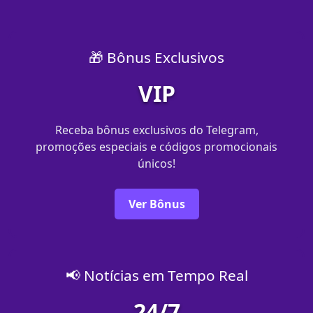
🎁 Bônus Exclusivos
VIP
Receba bônus exclusivos do Telegram,
promoções especiais e códigos promocionais
únicos!
Ver Bônus
📢 Notícias em Tempo Real
24/7