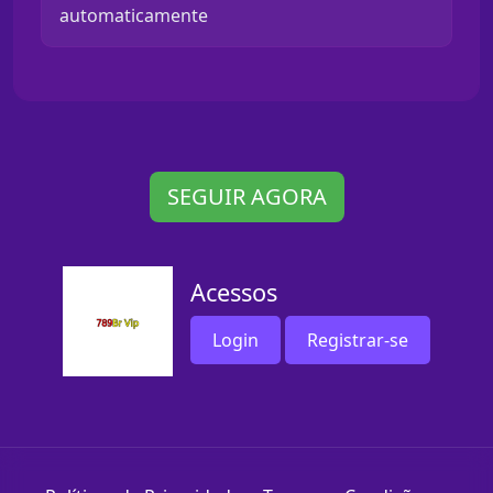
automaticamente
SEGUIR AGORA
Acessos
Login
Registrar-se