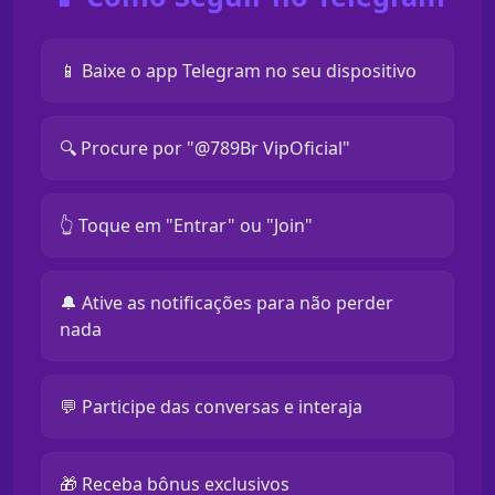
📱 Baixe o app Telegram no seu dispositivo
🔍 Procure por "@789Br VipOficial"
👆 Toque em "Entrar" ou "Join"
🔔 Ative as notificações para não perder
nada
💬 Participe das conversas e interaja
🎁 Receba bônus exclusivos