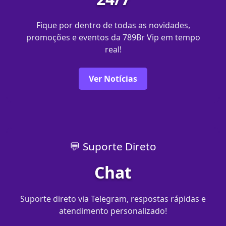
Fique por dentro de todas as novidades,
promoções e eventos da 789Br Vip em tempo
real!
Ver Notícias
💬 Suporte Direto
Chat
Suporte direto via Telegram, respostas rápidas e
atendimento personalizado!