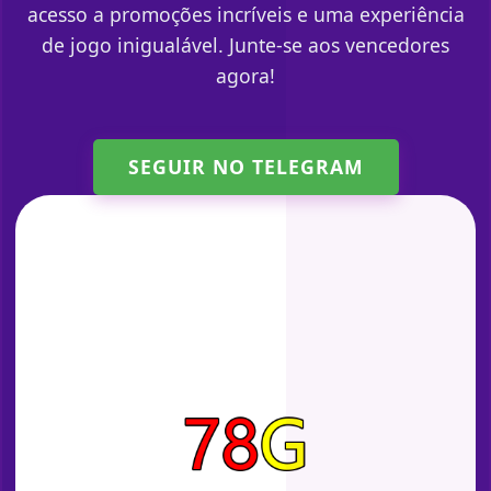
acesso a promoções incríveis e uma experiência
de jogo inigualável. Junte-se aos vencedores
agora!
SEGUIR NO TELEGRAM