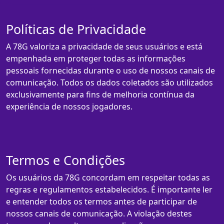
Políticas de Privacidade
A 78G valoriza a privacidade de seus usuários e está
empenhada em proteger todas as informações
pessoais fornecidas durante o uso de nossos canais de
comunicação. Todos os dados coletados são utilizados
exclusivamente para fins de melhoria contínua da
experiência de nossos jogadores.
Termos e Condições
Os usuários da 78G concordam em respeitar todas as
regras e regulamentos estabelecidos. É importante ler
e entender todos os termos antes de participar de
nossos canais de comunicação. A violação destes