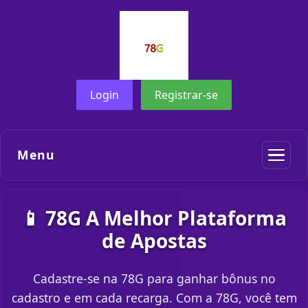
Login
Registrar-se
Menu
📱 78G A Melhor Plataforma
de Apostas
Cadastre-se na 78G para ganhar bônus no
cadastro e em cada recarga. Com a 78G, você tem