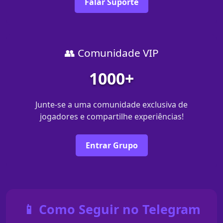
Falar Suporte
👥 Comunidade VIP
1000+
Junte-se a uma comunidade exclusiva de
jogadores e compartilhe experiências!
Entrar Grupo
📱 Como Seguir no Telegram