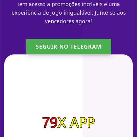
tem acesso a promoções incríveis e uma
experiência de jogo inigualável. Junte-se aos
vencedores agora!
SEGUIR NO TELEGRAM