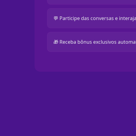
💬 Participe das conversas e interaj
🎁 Receba bônus exclusivos autom