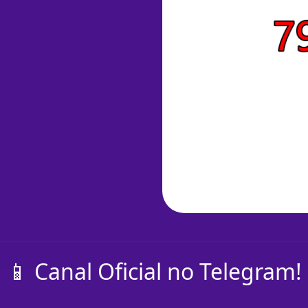
📱 Canal Oficial no Telegram!