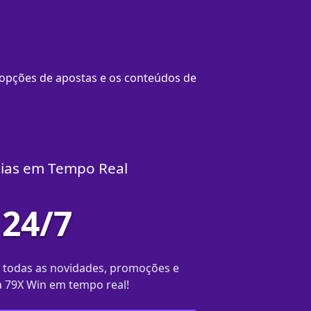
 opções de apostas e os conteúdos de
cias em Tempo Real
24/7
e todas as novidades, promoções e
a 79X Win em tempo real!