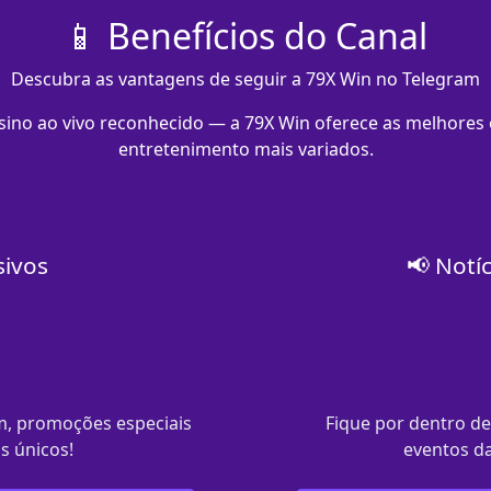
📱 Benefícios do Canal
Descubra as vantagens de seguir a 79X Win no Telegram
ssino ao vivo reconhecido — a 79X Win oferece as melhores
entretenimento mais variados.
sivos
📢 Notí
m, promoções especiais
Fique por dentro d
s únicos!
eventos d