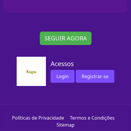
SEGUIR AGORA
Acessos
Login
Registrar-se
Políticas de Privacidade
Termos e Condições
Sitemap