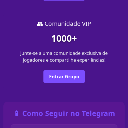
👥 Comunidade VIP
1000+
Junte-se a uma comunidade exclusiva de
jogadores e compartilhe experiências!
Entrar Grupo
📱 Como Seguir no Telegram