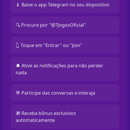
📱 Baixe o app Telegram no seu dispositivo
🔍 Procure por "@7JogosOficial"
👆 Toque em "Entrar" ou "Join"
🔔 Ative as notificações para não perder
nada
💬 Participe das conversas e interaja
🎁 Receba bônus exclusivos
automaticamente