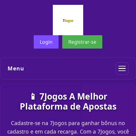
Login
Registrar-se
Menu
📱 7Jogos A Melhor
Plataforma de Apostas
Cadastre-se na 7Jogos para ganhar bônus no
cadastro e em cada recarga. Com a 7Jogos, você