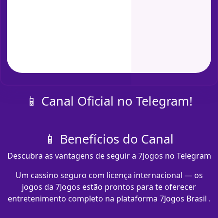
📱 Canal Oficial no Telegram!
📱 Benefícios do Canal
Descubra as vantagens de seguir a 7Jogos no Telegram
Um cassino seguro com licença internacional — os
jogos da 7Jogos estão prontos para te oferecer
entretenimento completo na plataforma 7Jogos Brasil .