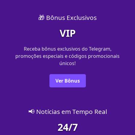
🎁 Bônus Exclusivos
VIP
Receba bônus exclusivos do Telegram,
promoções especiais e códigos promocionais
únicos!
Ver Bônus
📢 Notícias em Tempo Real
24/7