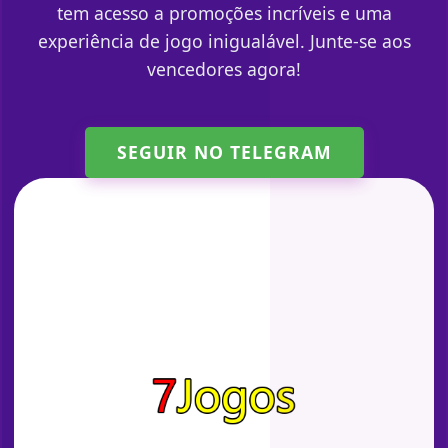
tem acesso a promoções incríveis e uma
experiência de jogo inigualável. Junte-se aos
vencedores agora!
SEGUIR NO TELEGRAM