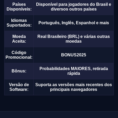
Países
Disponível para jogadores do Brasil e
Disponíveis:
diversos outros países
Idiomas
Português, Inglês, Espanhol e mais
Suportados:
Moeda
Real Brasileiro (BRL) e várias outras
Aceita:
moedas
Código
BONUS2025
Promocional:
Probabilidades MAIORES, retirada
Bônus:
rápida
Versão de
Suporta as versões mais recentes dos
Software:
principais navegadores