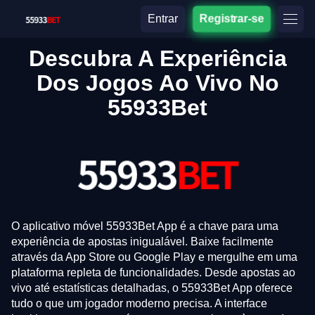
Entrar
Registrar-se
Descubra A Experiência
Dos Jogos Ao Vivo No
55933Bet
O aplicativo móvel 55933Bet App é a chave para uma
experiência de apostas inigualável. Baixe facilmente
através da App Store ou Google Play e mergulhe em uma
plataforma repleta de funcionalidades. Desde apostas ao
vivo até estatísticas detalhadas, o 55933Bet App oferece
tudo o que um jogador moderno precisa. A interface