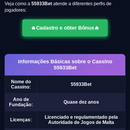
Veja como a
55933Bet
atende a diferentes perfis de
jogadores:
🔥Cadastro e obter Bônus🔥
Informações Básicas sobre o Cassino
55933Bet
Nome do
55933Bet
Cassino:
Ano de
Quase dez anos
Fundação:
Licenciado e regulamentado pela
Licenças:
Autoridade de Jogos de Malta