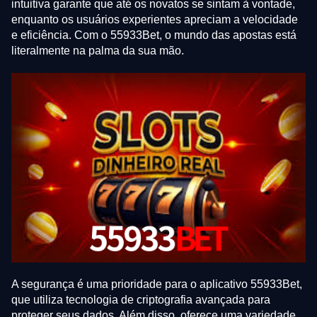
intuitiva garante que até os novatos se sintam à vontade,
enquanto os usuários experientes apreciam a velocidade
e eficiência. Com o 55933Bet, o mundo das apostas está
literalmente na palma da sua mão.
A segurança é uma prioridade para o aplicativo 55933Bet,
que utiliza tecnologia de criptografia avançada para
proteger seus dados. Além disso, oferece uma variedade