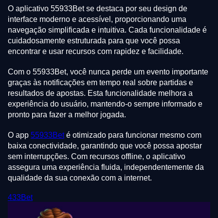
O aplicativo 55933Bet se destaca por seu design de
interface moderno e acessível, proporcionando uma
navegação simplificada e intuitiva. Cada funcionalidade é
cuidadosamente estruturada para que você possa
encontrar e usar recursos com rapidez e facilidade.
Com o 55933Bet, você nunca perde um evento importante
graças às notificações em tempo real sobre partidas e
resultados de apostas. Esta funcionalidade melhora a
experiência do usuário, mantendo-o sempre informado e
pronto para fazer a melhor jogada.
O app
55933Bet
é otimizado para funcionar mesmo com
baixa conectividade, garantindo que você possa apostar
sem interrupções. Com recursos offline, o aplicativo
assegura uma experiência fluida, independentemente da
qualidade da sua conexão com a internet.
433Bet